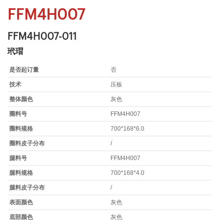
FFM4H007
FFM4H007-011
玳瑁
是否起订量
否
技术
压板
整体颜色
灰色
圈料号
FFM4H007
圈料规格
700*168*6.0
圈料皮子分布
/
腿料号
FFM4H007
腿料规格
700*168*4.0
腿料皮子分布
/
表面颜色
灰色
底部颜色
灰色