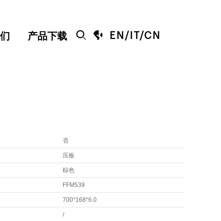


EN
/
IT
/
CN
们
产品下载
否
压板
棕色
FFM539
700*168*6.0
/