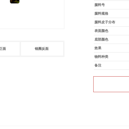
腿料号
腿料规格
腿料皮子分布
表面颜色
底部颜色
效果
正面
镜圈反面
物料种类
备注