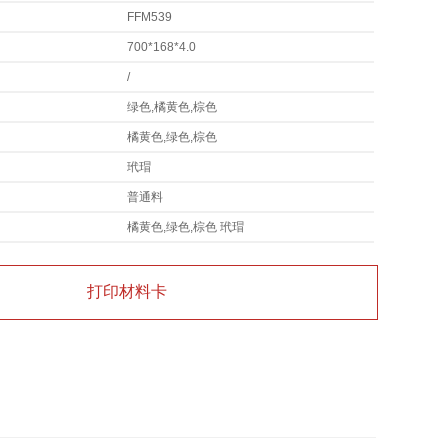
FFM539
700*168*4.0
/
绿色,橘黄色,棕色
橘黄色,绿色,棕色
玳瑁
普通料
橘黄色,绿色,棕色 玳瑁
打印材料卡