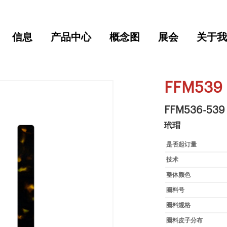
信息
产品中心
概念图
展会
关于我
FFM539
FFM536-539
玳瑁
是否起订量
技术
整体颜色
圈料号
圈料规格
圈料皮子分布