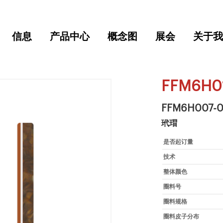
信息
产品中心
概念图
展会
关于我
FFM6H0
FFM6H007-0
玳瑁
是否起订量
技术
整体颜色
圈料号
圈料规格
圈料皮子分布