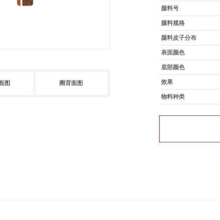
腿料号
腿料规格
腿料皮子分布
表面颜色
底部颜色
效果
面图
圈背面图
物料种类