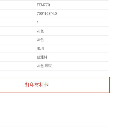
FFM770
700*168*4.0
/
灰色
灰色
玳瑁
普通料
灰色 玳瑁
打印材料卡