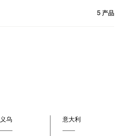
5 产品
义乌
意大利