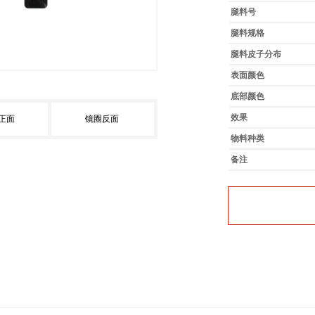
腿料号
腿料规格
腿料皮子分布
表面颜色
底部颜色
效果
正面
镜圈反面
物料种类
备注