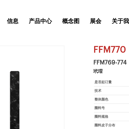
信息
产品中心
概念图
展会
关于我
FFM770
FFM769-774
玳瑁
是否起订量
技术
整体颜色
圈料号
圈料规格
圈料皮子分布