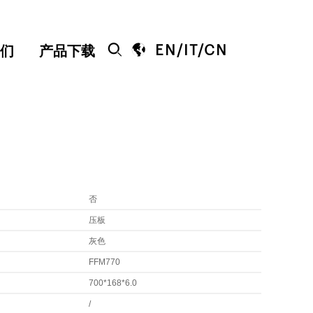


EN
/
IT
/
CN
们
产品下载
否
压板
灰色
FFM770
700*168*6.0
/