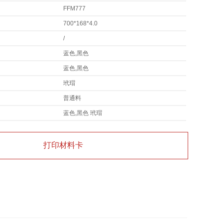
FFM777
700*168*4.0
/
蓝色,黑色
蓝色,黑色
玳瑁
普通料
蓝色,黑色 玳瑁
打印材料卡