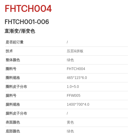
FHTCH004
FHTCH001-006
直渐变/渐变色
是否起订量
/
技术
压层&拼板
整体颜色
绿色
圈料号
FHTCH004
圈料规格
465*115*6.0
圈料皮子分布
1.0+5.0
腿料号
FFW005
腿料规格
1400*700*4.0
腿料皮子分布
/
表面颜色
黄色
底部颜色
绿色