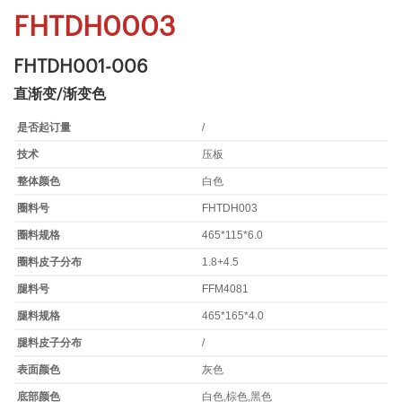
FHTDH0003
FHTDH001-006
直渐变/渐变色
是否起订量
/
技术
压板
整体颜色
白色
圈料号
FHTDH003
圈料规格
465*115*6.0
圈料皮子分布
1.8+4.5
腿料号
FFM4081
腿料规格
465*165*4.0
腿料皮子分布
/
表面颜色
灰色
底部颜色
白色,棕色,黑色