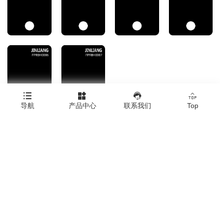




导航
产品中心
联系我们
Top
Copyright © 浙江金亮塑料胶板有限公司
Click here to download all product images.
|
技术支持：橙树网络
|
网站地图
|
XML