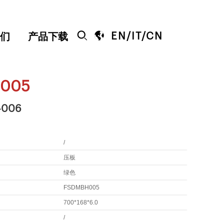


EN
/
IT
/
CN
们
产品下载
005
-006
/
压板
绿色
FSDMBH005
700*168*6.0
/