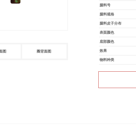
腿料号
腿料规格
腿料皮子分布
表面颜色
底部颜色
效果
面图
圈背面图
物料种类