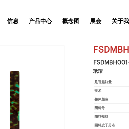
信息
产品中心
概念图
展会
关于我
FSDMBH
FSDMBH001
玳瑁
是否起订量
技术
整体颜色
圈料号
圈料规格
圈料皮子分布