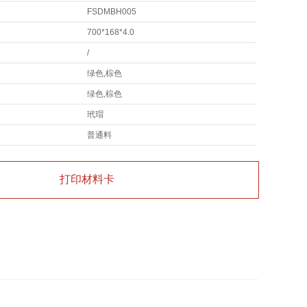
FSDMBH005
700*168*4.0
/
绿色,棕色
绿色,棕色
玳瑁
普通料
打印材料卡