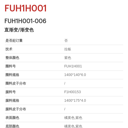
FUH1H001
FUH1H001-006
直渐变/渐变色
是否起订量
否
技术
拉板
整体颜色
紫色
圈料号
FUH1H001
圈料规格
1400*140*6.0
圈料皮子分布
/
腿料号
F1H00153
腿料规格
1400*175*4.0
腿料皮子分布
/
表面颜色
橘黄色,紫色
底部颜色
橘黄色,紫色