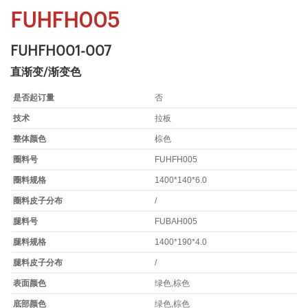
FUHFH005
FUHFH001-007
直渐变/渐变色
是否起订量
否
技术
拉板
整体颜色
棕色
圈料号
FUHFH005
圈料规格
1400*140*6.0
圈料皮子分布
/
腿料号
FUBAH005
腿料规格
1400*190*4.0
腿料皮子分布
/
表面颜色
绿色,棕色
底部颜色
绿色,棕色