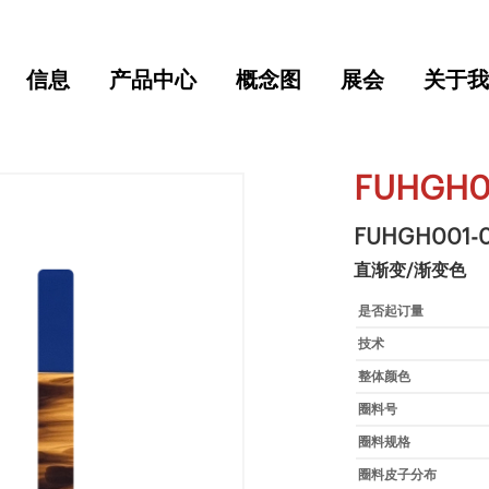
信息
产品中心
概念图
展会
关于我
FUHGH0
FUHGH001-
直渐变/渐变色
是否起订量
技术
整体颜色
圈料号
圈料规格
圈料皮子分布