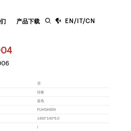


EN
/
IT
/
CN
们
产品下载
04
006
否
拉板
蓝色
FUHGH004
1400*140*6.0
/