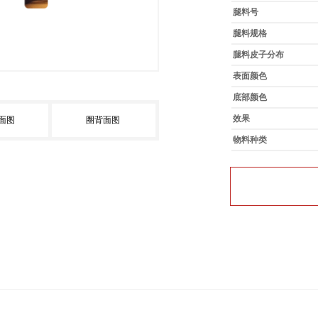
腿料号
腿料规格
腿料皮子分布
表面颜色
底部颜色
效果
面图
圈背面图
物料种类