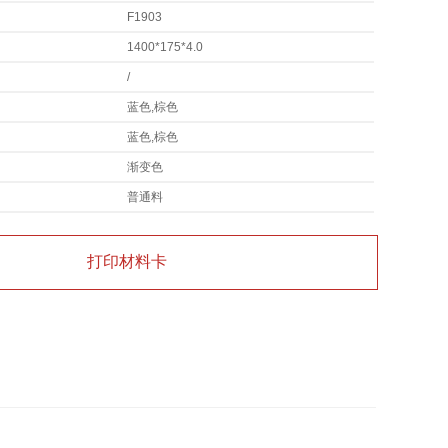
F1903
1400*175*4.0
/
蓝色,棕色
蓝色,棕色
渐变色
普通料
打印材料卡