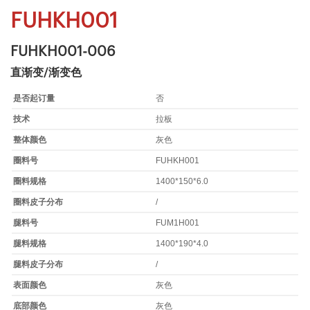
FUHKH001
FUHKH001-006
直渐变/渐变色
是否起订量
否
技术
拉板
整体颜色
灰色
圈料号
FUHKH001
圈料规格
1400*150*6.0
圈料皮子分布
/
腿料号
FUM1H001
腿料规格
1400*190*4.0
腿料皮子分布
/
表面颜色
灰色
底部颜色
灰色