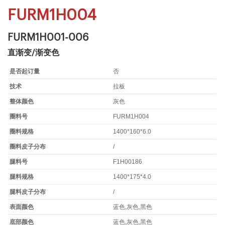
FURM1H004
FURM1H001-006
直渐变/渐变色
是否起订量
否
技术
拉板
整体颜色
灰色
圈料号
FURM1H004
圈料规格
1400*160*6.0
圈料皮子分布
/
腿料号
F1H00186
腿料规格
1400*175*4.0
腿料皮子分布
/
表面颜色
蓝色,灰色,黑色
底部颜色
蓝色,灰色,黑色