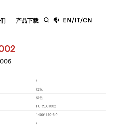


EN
/
IT
/
CN
们
产品下载
002
-006
/
拉板
棕色
FURSAH002
1400*140*6.0
/