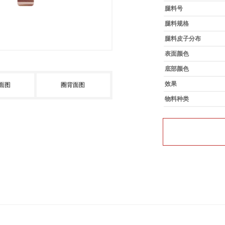
腿料号
腿料规格
腿料皮子分布
表面颜色
底部颜色
效果
面图
圈背面图
物料种类