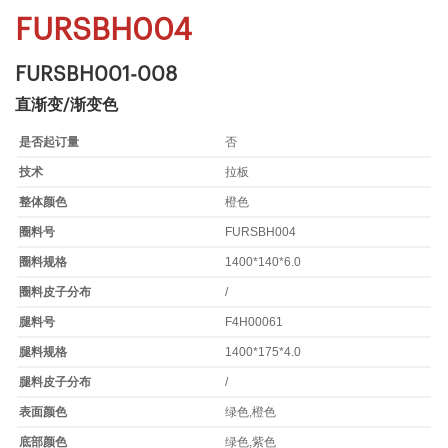
FURSBH004
FURSBH001-008
直渐变/渐变色
是否起订量
否
技术
拉板
整体颜色
橙色
圈料号
FURSBH004
圈料规格
1400*140*6.0
圈料皮子分布
/
腿料号
F4H00061
腿料规格
1400*175*4.0
腿料皮子分布
/
表面颜色
绿色,橙色
底部颜色
绿色,紫色