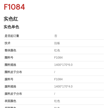
F1084
实色红
实色单色
是否起订量
否
技术
拉板
整体颜色
红色
圈料号
F1084
圈料规格
1400*170*6.0
圈料皮子分布
/
腿料号
F1084
腿料规格
1400*170*4.0
腿料皮子分布
/
表面颜色
红色