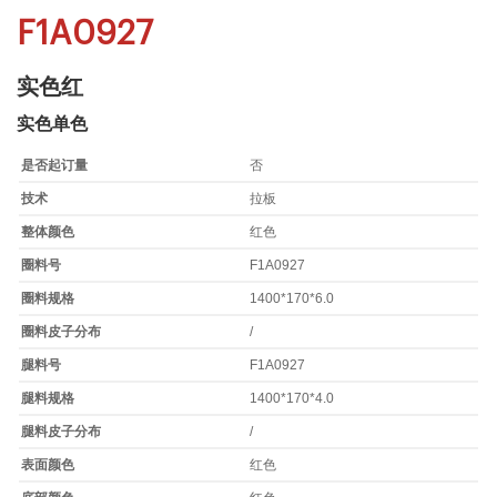
F1A0927
实色红
实色单色
是否起订量
否
技术
拉板
整体颜色
红色
圈料号
F1A0927
圈料规格
1400*170*6.0
圈料皮子分布
/
腿料号
F1A0927
腿料规格
1400*170*4.0
腿料皮子分布
/
表面颜色
红色