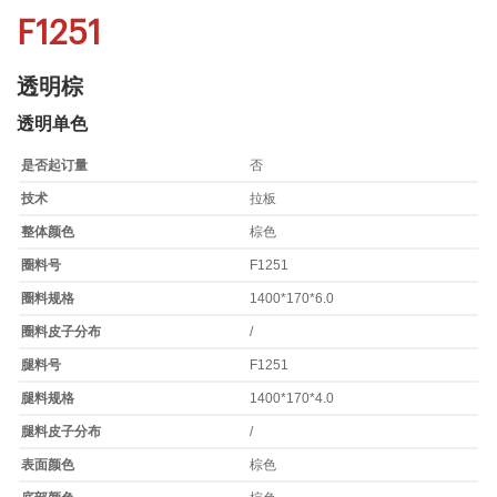
F1251
透明棕
透明单色
是否起订量
否
技术
拉板
整体颜色
棕色
圈料号
F1251
圈料规格
1400*170*6.0
圈料皮子分布
/
腿料号
F1251
腿料规格
1400*170*4.0
腿料皮子分布
/
表面颜色
棕色