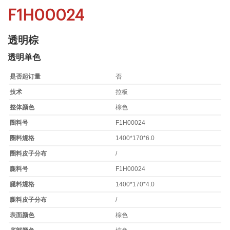
F1H00024
透明棕
透明单色
是否起订量
否
技术
拉板
整体颜色
棕色
圈料号
F1H00024
圈料规格
1400*170*6.0
圈料皮子分布
/
腿料号
F1H00024
腿料规格
1400*170*4.0
腿料皮子分布
/
表面颜色
棕色