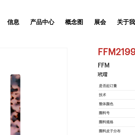
信息
产品中心
概念图
展会
关于我
FFM219
FFM
玳瑁
是否起订量
技术
整体颜色
圈料号
圈料规格
圈料皮子分布