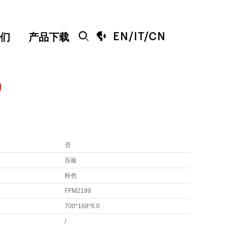


EN
/
IT
/
CN
们
产品下载
9
否
压板
粉色
FFM2199
700*168*6.0
/