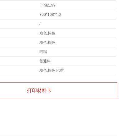
FFM2199
700*168*4.0
/
粉色,棕色
粉色,棕色
玳瑁
普通料
粉色,棕色 玳瑁
打印材料卡