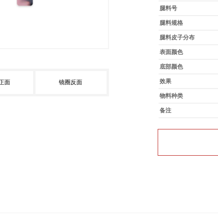
腿料号
腿料规格
腿料皮子分布
表面颜色
底部颜色
效果
正面
镜圈反面
物料种类
备注