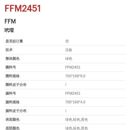
FFM2451
FFM
玳瑁
是否起订量
否
技术
压板
整体颜色
绿色
圈料号
FFM2451
圈料规格
700*168*6.0
圈料皮子分布
/
腿料号
FFM2451
腿料规格
700*168*4.0
腿料皮子分布
/
表面颜色
绿色,棕色,黑色
底部颜色
绿色,棕色,黑色