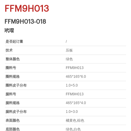
FFM9H013
FFM9H013-018
玳瑁
是否起订量
/
技术
压板
整体颜色
绿色
圈料号
FFM9H013
圈料规格
465*165*6.0
圈料皮子分布
1.0+5.0
腿料号
FFM9H013
腿料规格
465*165*4.0
腿料皮子分布
1.0+3.0
表面颜色
橘黄色,棕色
底部颜色
绿色,白色