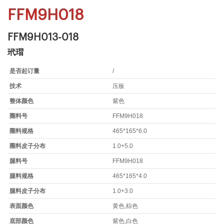
FFM9H018
FFM9H013-018
玳瑁
是否起订量
/
技术
压板
整体颜色
紫色
圈料号
FFM9H018
圈料规格
465*165*6.0
圈料皮子分布
1.0+5.0
腿料号
FFM9H018
腿料规格
465*165*4.0
腿料皮子分布
1.0+3.0
表面颜色
黄色,棕色
底部颜色
紫色,白色