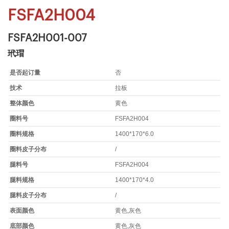
FSFA2H004
FSFA2H001-007
玳瑁
是否起订量
否
技术
拉板
整体颜色
黄色
圈料号
FSFA2H004
圈料规格
1400*170*6.0
圈料皮子分布
/
腿料号
FSFA2H004
腿料规格
1400*170*4.0
腿料皮子分布
/
表面颜色
黄色,灰色
底部颜色
黄色,灰色