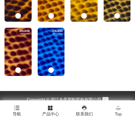
Copyright © 浙江金亮塑料胶板有限公司




Click here to download all product images.
|
技术支持：橙树网络
|
网站地图
|
XML
导航
产品中心
联系我们
Top