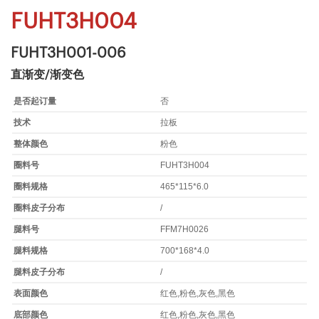
FUHT3H004
FUHT3H001-006
直渐变/渐变色
是否起订量
否
技术
拉板
整体颜色
粉色
圈料号
FUHT3H004
圈料规格
465*115*6.0
圈料皮子分布
/
腿料号
FFM7H0026
腿料规格
700*168*4.0
腿料皮子分布
/
表面颜色
红色,粉色,灰色,黑色
底部颜色
红色,粉色,灰色,黑色