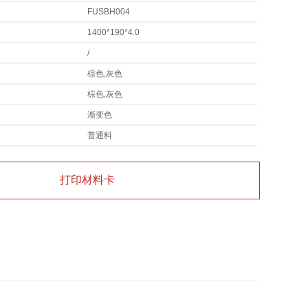
FUSBH004
1400*190*4.0
/
棕色,灰色
棕色,灰色
渐变色
普通料
打印材料卡