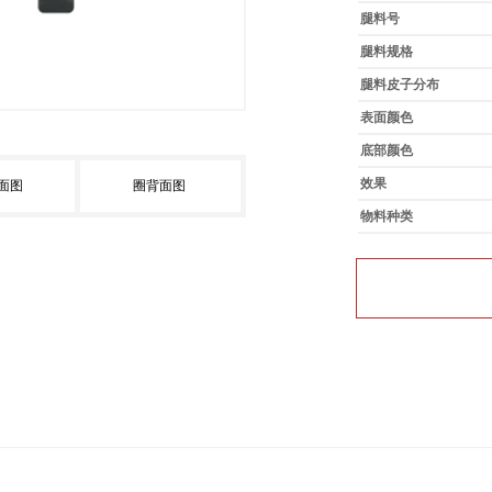
腿料号
腿料规格
腿料皮子分布
表面颜色
底部颜色
效果
面图
圈背面图
物料种类