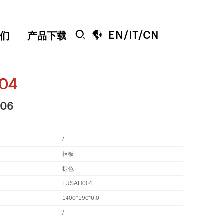


EN
/
IT
/
CN
们
产品下载
04
006
/
拉板
棕色
FUSAH004
1400*190*6.0
/