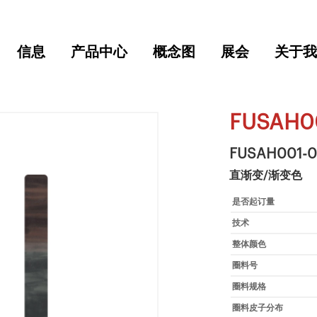
信息
产品中心
概念图
展会
关于我
FUSAH0
FUSAH001-
直渐变/渐变色
是否起订量
技术
整体颜色
圈料号
圈料规格
圈料皮子分布