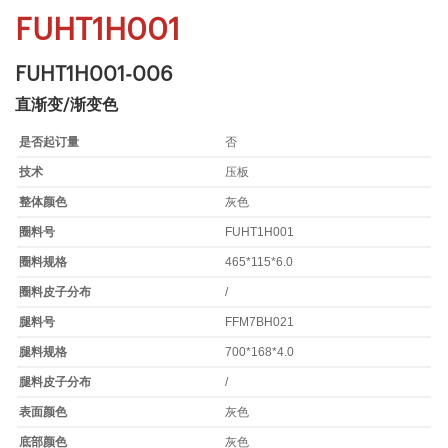
FUHT1H001
FUHT1H001-006
直渐变/渐变色
是否起订量
否
技术
压板
整体颜色
灰色
圈料号
FUHT1H001
圈料规格
465*115*6.0
圈料皮子分布
/
腿料号
FFM7BH021
腿料规格
700*168*4.0
腿料皮子分布
/
表面颜色
灰色
底部颜色
灰色