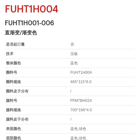
FUHT1H004
FUHT1H001-006
直渐变/渐变色
是否起订量
否
技术
压板
整体颜色
蓝色
圈料号
FUHT1H004
圈料规格
465*115*6.0
圈料皮子分布
/
腿料号
FFM7BH024
腿料规格
700*168*4.0
腿料皮子分布
/
表面颜色
蓝色,绿色
底部颜色
蓝色,绿色