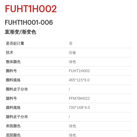
FUHT1H002
FUHT1H001-006
直渐变/渐变色
是否起订量
否
技术
压板
整体颜色
绿色
圈料号
FUHT1H002
圈料规格
465*115*6.0
圈料皮子分布
/
腿料号
FFM7BH022
腿料规格
700*168*4.0
腿料皮子分布
/
表面颜色
绿色
底部颜色
绿色