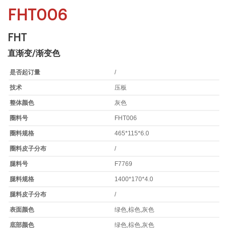
FHT006
FHT
直渐变/渐变色
是否起订量
/
技术
压板
整体颜色
灰色
圈料号
FHT006
圈料规格
465*115*6.0
圈料皮子分布
/
腿料号
F7769
腿料规格
1400*170*4.0
腿料皮子分布
/
表面颜色
绿色,棕色,灰色
底部颜色
绿色,棕色,灰色