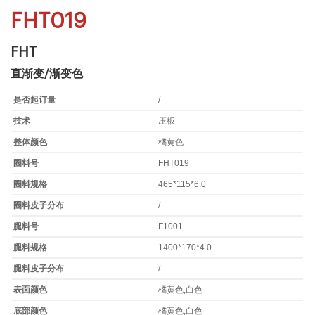
FHT019
FHT
直渐变/渐变色
是否起订量
/
技术
压板
整体颜色
橘黄色
圈料号
FHT019
圈料规格
465*115*6.0
圈料皮子分布
/
腿料号
F1001
腿料规格
1400*170*4.0
腿料皮子分布
/
表面颜色
橘黄色,白色
底部颜色
橘黄色,白色