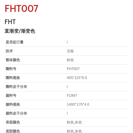
FHT007
FHT
直渐变/渐变色
是否起订量
/
技术
压板
整体颜色
粉色
圈料号
FHT007
圈料规格
465*115*6.0
圈料皮子分布
/
腿料号
F1997
腿料规格
1400*170*4.0
腿料皮子分布
/
表面颜色
粉色,灰色
底部颜色
粉色,灰色