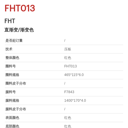
FHT013
FHT
直渐变/渐变色
是否起订量
/
技术
压板
整体颜色
红色
圈料号
FHT013
圈料规格
465*115*6.0
圈料皮子分布
/
腿料号
F7843
腿料规格
1400*170*4.0
腿料皮子分布
/
表面颜色
红色
底部颜色
红色