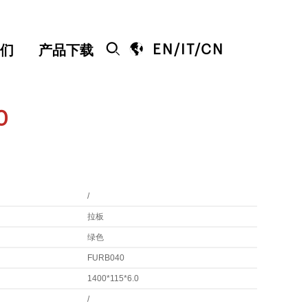


EN
/
IT
/
CN
们
产品下载
0
/
拉板
绿色
FURB040
1400*115*6.0
/