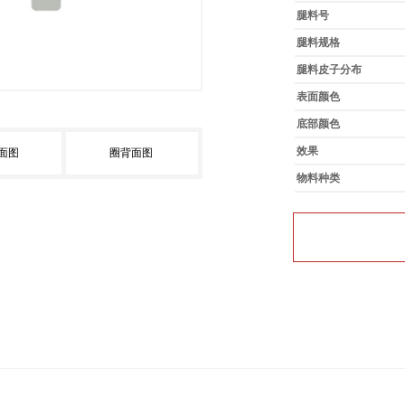
腿料号
腿料规格
腿料皮子分布
表面颜色
底部颜色
效果
面图
圈背面图
物料种类