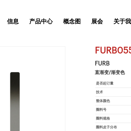
信息
产品中心
概念图
展会
关于我
FURB05
FURB
直渐变/渐变色
是否起订量
技术
整体颜色
圈料号
圈料规格
圈料皮子分布