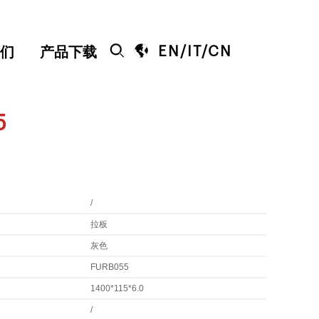


EN
/
IT
/
CN
们
产品下载
5
/
拉板
灰色
FURB055
1400*115*6.0
/