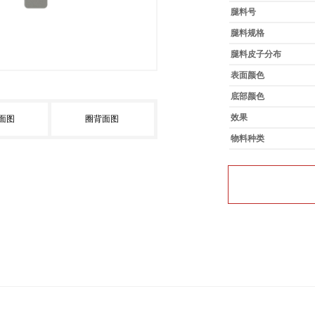
腿料号
腿料规格
腿料皮子分布
表面颜色
底部颜色
效果
面图
圈背面图
物料种类