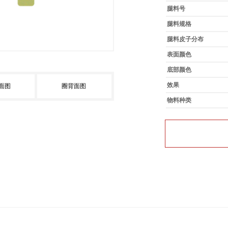
腿料号
腿料规格
腿料皮子分布
表面颜色
底部颜色
效果
面图
圈背面图
物料种类