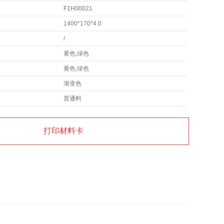
F1H00021
1400*170*4.0
/
黄色,绿色
黄色,绿色
渐变色
普通料
打印材料卡