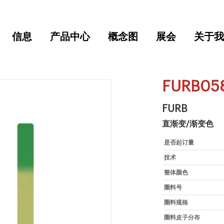
信息
产品中心
概念图
展会
关于我
FURB05
FURB
直渐变/渐变色
是否起订量
技术
整体颜色
圈料号
圈料规格
圈料皮子分布