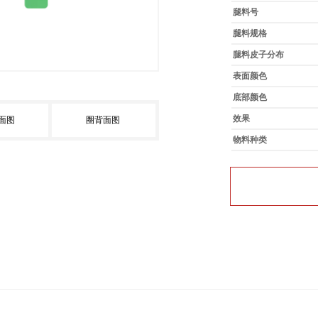
腿料号
腿料规格
腿料皮子分布
表面颜色
底部颜色
效果
面图
圈背面图
物料种类