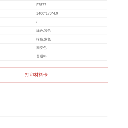
F7577
1400*170*4.0
/
绿色,紫色
绿色,紫色
渐变色
普通料
打印材料卡