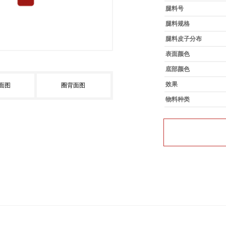
腿料号
腿料规格
腿料皮子分布
表面颜色
底部颜色
效果
面图
圈背面图
物料种类