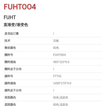
FUHT004
FUHT
直渐变/渐变色
是否起订量
/
技术
压板
整体颜色
棕色
圈料号
FUHT004
圈料规格
465*115*6.0
圈料皮子分布
/
腿料号
F7741
腿料规格
1400*170*4.0
腿料皮子分布
/
表面颜色
棕色,浅蓝色
底部颜色
棕色,浅蓝色