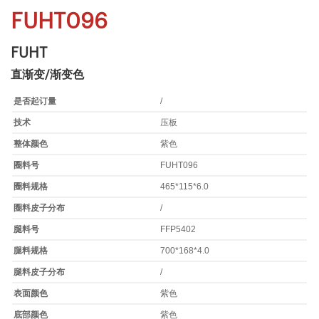
FUHT096
FUHT
直渐变/渐变色
是否起订量
/
技术
压板
整体颜色
紫色
圈料号
FUHT096
圈料规格
465*115*6.0
圈料皮子分布
/
腿料号
FFP5402
腿料规格
700*168*4.0
腿料皮子分布
/
表面颜色
紫色
底部颜色
紫色