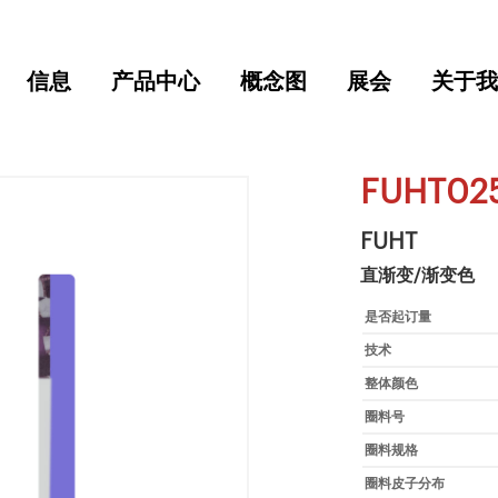
信息
产品中心
概念图
展会
关于我
FUHT02
FUHT
直渐变/渐变色
是否起订量
技术
整体颜色
圈料号
圈料规格
圈料皮子分布