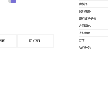
腿料号
腿料规格
腿料皮子分布
表面颜色
底部颜色
效果
面图
圈背面图
物料种类