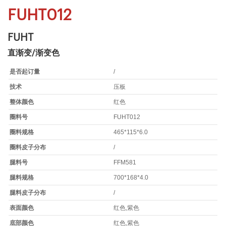
FUHT012
FUHT
直渐变/渐变色
是否起订量
/
技术
压板
整体颜色
红色
圈料号
FUHT012
圈料规格
465*115*6.0
圈料皮子分布
/
腿料号
FFM581
腿料规格
700*168*4.0
腿料皮子分布
/
表面颜色
红色,紫色
底部颜色
红色,紫色