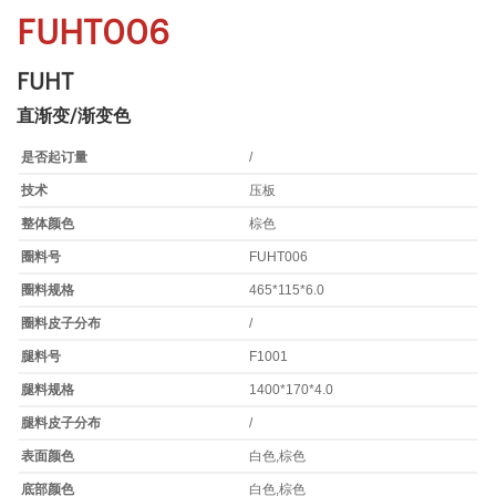
FUHT006
FUHT
直渐变/渐变色
是否起订量
/
技术
压板
整体颜色
棕色
圈料号
FUHT006
圈料规格
465*115*6.0
圈料皮子分布
/
腿料号
F1001
腿料规格
1400*170*4.0
腿料皮子分布
/
表面颜色
白色,棕色
底部颜色
白色,棕色