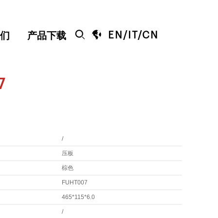


EN
/
IT
/
CN
们
产品下载
7
/
压板
棕色
FUHT007
465*115*6.0
/