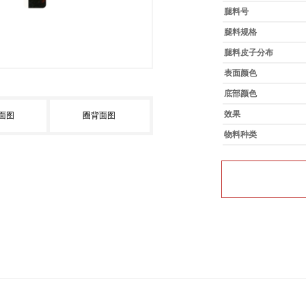
腿料号
腿料规格
腿料皮子分布
表面颜色
底部颜色
效果
面图
圈背面图
物料种类