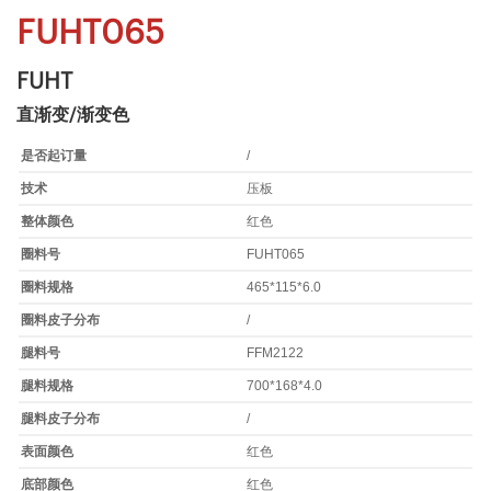
FUHT065
FUHT
直渐变/渐变色
是否起订量
/
技术
压板
整体颜色
红色
圈料号
FUHT065
圈料规格
465*115*6.0
圈料皮子分布
/
腿料号
FFM2122
腿料规格
700*168*4.0
腿料皮子分布
/
表面颜色
红色
底部颜色
红色