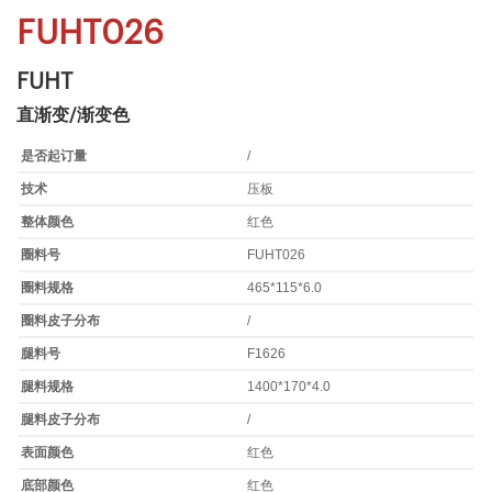
FUHT026
FUHT
直渐变/渐变色
是否起订量
/
技术
压板
整体颜色
红色
圈料号
FUHT026
圈料规格
465*115*6.0
圈料皮子分布
/
腿料号
F1626
腿料规格
1400*170*4.0
腿料皮子分布
/
表面颜色
红色
底部颜色
红色