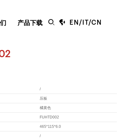


EN
/
IT
/
CN
们
产品下载
02
/
压板
橘黄色
FUHTD002
465*115*6.0
/