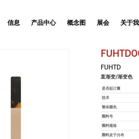
信息
产品中心
概念图
展会
关于我
FUHTD0
FUHTD
直渐变/渐变色
是否起订量
技术
整体颜色
圈料号
圈料规格
圈料皮子分布