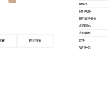
腿料号
腿料规格
腿料皮子分布
表面颜色
底部颜色
效果
面图
圈背面图
物料种类