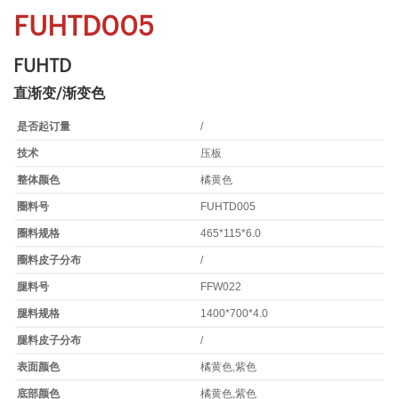
FUHTD005
FUHTD
直渐变/渐变色
是否起订量
/
技术
压板
整体颜色
橘黄色
圈料号
FUHTD005
圈料规格
465*115*6.0
圈料皮子分布
/
腿料号
FFW022
腿料规格
1400*700*4.0
腿料皮子分布
/
表面颜色
橘黄色,紫色
底部颜色
橘黄色,紫色